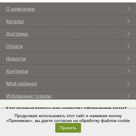
О компании
Каталог
Доставка
Оплата
Новости
Контакты
Мой кабинет
Избранные товары
Вы смотрели
У вас возникли вопросы или сложности с оформлением заказа?
Пришлите на email
Продолжая использовать этот сайт и нажимая кнопку
список требуемого оборудования и мы с вами
свяжемся.
«Принимаю», вы даете согласие на обработку файлов cookie
© 2007 – 2026 ИП Кононов И.А. |
Условия использования
Принять
Email:
9443225@mail.ru
Разработка сайта
– ZAYTSEVS.COM