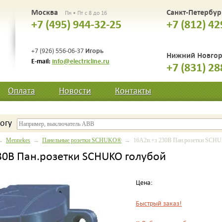
Москва
Санкт-Петербу
Пн • Пт с 8 до 16
+7 (495) 944-32-25
+7 (812) 42
Игорь
+7 (926) 556-06-37
Нижний Новго
E-mail:
info@electricline.ru
+7 (831) 28
Оплата
Новости
Контакты
огу
→
Mennekes
→
Панельные розетки SCHUKO®
→ 16A2п.+з 230B Пан.розетки SCHU
30B Пан.розетки SCHUKO голубой
Цена:
Быстрый заказ!