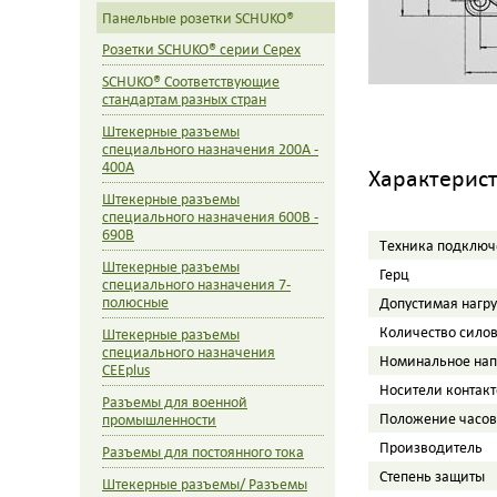
Панельные розетки SCHUKO®
Розетки SCHUKO® серии Cepex
SCHUKO® Cоответствующие
стандартам разных стран
Штекерные разъемы
специального назначения 200A -
400A
Характерис
Штекерные разъемы
специального назначения 600В -
690В
Tехника подключ
Штекерные разъемы
Герц
специального назначения 7-
полюсные
Допустимая нагр
Количество сило
Штекерные разъемы
специального назначения
Номинальное на
CEEplus
Носители контакт
Разъемы для военной
Положение часов
промышленности
Производитель
Разъемы для постоянного тока
Степень защиты
Штекерные разъемы/ Разъемы