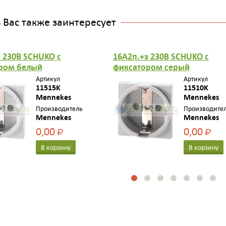
Вас также заинтересует
 230B SCHUKO с
16A2п.+з 230B SCHUKO с
ром белый
фиксатором серый
Артикул
Артикул
11515K
11510K
Mennekes
Mennekes
Производитель
Производите
Mennekes
Mennekes
0,00
0,00
Р
Р
В корзину
В корзину