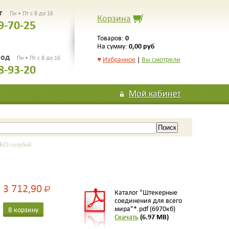
рг
Пн • Пт с 8 до 16
Корзина
9-70-25
0
Товаров:
0,00 руб
На сумму:
род
Пн • Пт с 8 до 16
♥
Избранное
|
Вы смотрели
8-93-20
Мой кабинет
KO голубой
3 712,90
Р
Каталог "Штекерные
соединения для всего
мира"*.pdf (6970кб)
В корзину
Скачать
(6.97 MB)