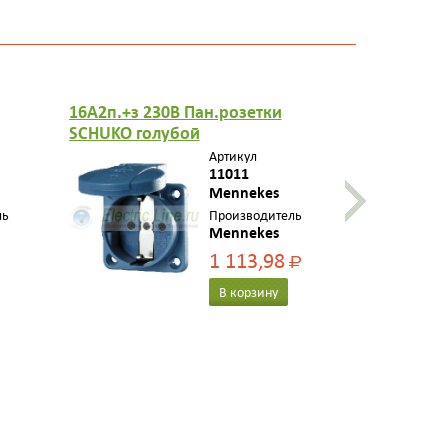
16A2п.+з 230B Пан.розетки
16A2п.+з 2
SCHUKO голубой
SCHUKO го
Артикул
11011
Mennekes
ль
Производитель
Mennekes
1 113,98
Р
В корзину