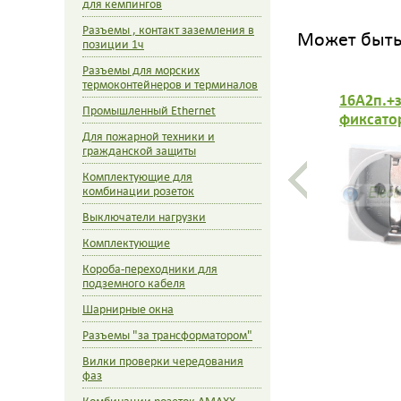
для кемпингов
Разъемы , контакт заземления в
Может быть 
позиции 1ч
Разъемы для морских
термоконтейнеров и терминалов
16A2п.+з
Промышленный Ethernet
фиксато
Для пожарной техники и
гражданской защиты
Комплектующие для
комбинации розеток
Выключатели нагрузки
Комплектующие
Короба-переходники для
подземного кабеля
Шарнирные окна
Разъемы "за трансформатором"
Вилки проверки чередования
фаз