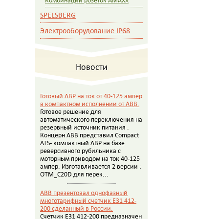
Комбинации розеток AMAXX
SPELSBERG
Электрооборудование IP68
Новости
Готовый АВР на ток от 40-125 ампер
в компактном исполнении от АВВ.
Готовое решение для
автоматического переключения на
резервный источник питания .
Концерн АВВ представил Compact
ATS- компактный АВР на базе
реверсивного рубильника с
моторным приводом на ток 40-125
ампер. Изготавливается 2 версии :
OTM_C20D для перек...
ABB презентовал однофазный
многотарифный счетчик E31 412-
200 сделанный в России.
Счетчик E31 412-200 предназначен