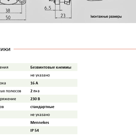
тики
Безвинтовые клеммы
ения
не указано
16 A
узка
2 п+з
вых полюсов
230 B
пряжение
стандартные
ов
не указано
Mennekes
IP 54