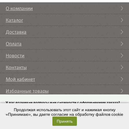
О компании
Каталог
Доставка
Оплата
Новости
Контакты
Мой кабинет
Избранные товары
Вы смотрели
У вас возникли вопросы или сложности с оформлением заказа?
Пришлите на email
Продолжая использовать этот сайт и нажимая кнопку
список требуемого оборудования и мы с вами
свяжемся.
«Принимаю», вы даете согласие на обработку файлов cookie
© 2007 – 2026 ИП Кононов И.А. |
Условия использования
Принять
Email:
9443225@mail.ru
Разработка сайта
– ZAYTSEVS.COM