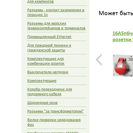
для кемпингов
Разъемы , контакт заземления в
Может быть 
позиции 1ч
Разъемы для морских
термоконтейнеров и терминалов
16A5п6ч
Промышленный Ethernet
розетки
Для пожарной техники и
гражданской защиты
Комплектующие для
комбинации розеток
Выключатели нагрузки
Комплектующие
Короба-переходники для
подземного кабеля
Шарнирные окна
Разъемы "за трансформатором"
Вилки проверки чередования
фаз