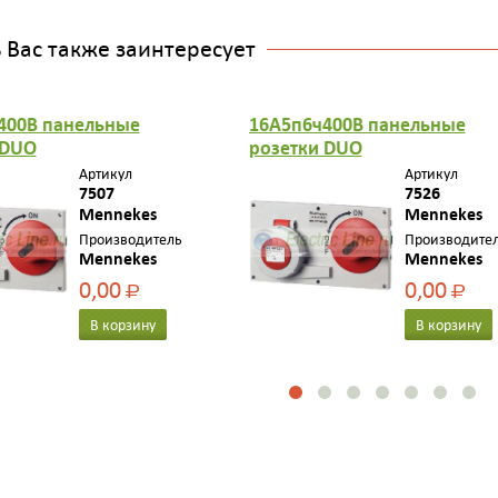
Вас также заинтересует
400В панельные
16A5п6ч400В панельные
 DUO
розетки DUO
Артикул
Артикул
7507
7526
Mennekes
Mennekes
Производитель
Производите
Mennekes
Mennekes
0,00
0,00
Р
Р
В корзину
В корзину