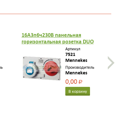
16А3п6ч230В панельная
16А3п6ч23
горизонтальная розетка DUO
горизонта
IP 67
IP44
Артикул
7521
Mennekes
ль
Производитель
Mennekes
0,00
Р
В корзину