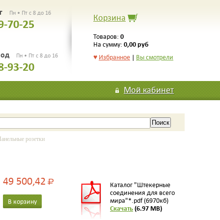
рг
Пн • Пт с 8 до 16
Корзина
9-70-25
0
Товаров:
0,00 руб
На сумму:
род
Пн • Пт с 8 до 16
♥
Избранное
|
Вы смотрели
8-93-20
Мой кабинет
нельные розетки
49 500,42
Р
Каталог "Штекерные
соединения для всего
мира"*.pdf (6970кб)
В корзину
Скачать
(6.97 MB)