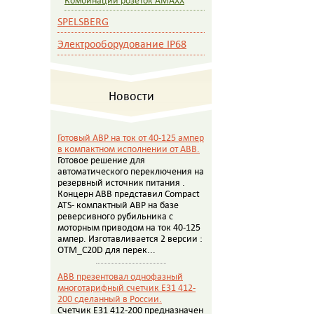
Комбинации розеток AMAXX
SPELSBERG
Электрооборудование IP68
Новости
Готовый АВР на ток от 40-125 ампер
в компактном исполнении от АВВ.
Готовое решение для
автоматического переключения на
резервный источник питания .
Концерн АВВ представил Compact
ATS- компактный АВР на базе
реверсивного рубильника с
моторным приводом на ток 40-125
ампер. Изготавливается 2 версии :
OTM_C20D для перек...
ABB презентовал однофазный
многотарифный счетчик E31 412-
200 сделанный в России.
Счетчик E31 412-200 предназначен