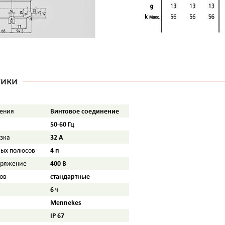
тики
Винтовое соединение
ения
50-60 Гц
32 A
узка
4 п
вых полюсов
400 B
пряжение
стандартные
ов
6 ч
Mennekes
IP 67