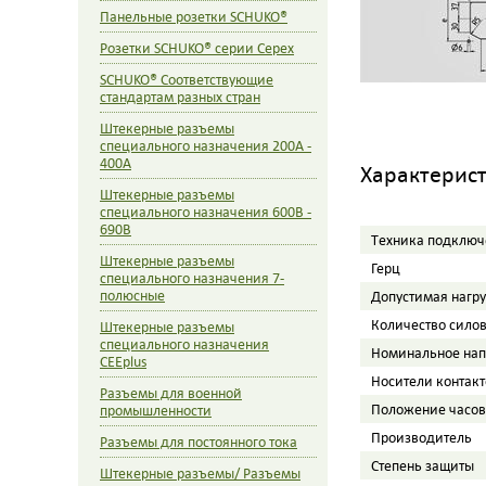
Панельные розетки SCHUKO®
Розетки SCHUKO® серии Cepex
SCHUKO® Cоответствующие
стандартам разных стран
Штекерные разъемы
специального назначения 200A -
400A
Характерис
Штекерные разъемы
специального назначения 600В -
690В
Tехника подключ
Штекерные разъемы
Герц
специального назначения 7-
полюсные
Допустимая нагр
Количество сило
Штекерные разъемы
специального назначения
Номинальное на
CEEplus
Носители контакт
Разъемы для военной
Положение часов
промышленности
Производитель
Разъемы для постоянного тока
Степень защиты
Штекерные разъемы/ Разъемы