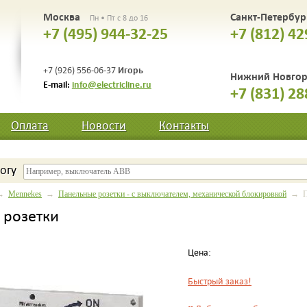
Москва
Санкт-Петербу
Пн • Пт с 8 до 16
+7 (495) 944-32-25
+7 (812) 42
Игорь
+7 (926) 556-06-37
Нижний Новго
E-mail:
info@electricline.ru
+7 (831) 28
Оплата
Новости
Контакты
огу
→
Mennekes
→
Панельные розетки - с выключателем, механической блокировкой
→ Па
 розетки
Цена:
Быстрый заказ!