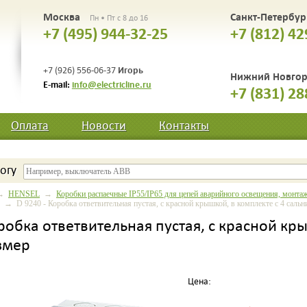
Москва
Санкт-Петербу
Пн • Пт с 8 до 16
+7 (495) 944-32-25
+7 (812) 42
Игорь
+7 (926) 556-06-37
Нижний Новго
E-mail:
info@electricline.ru
+7 (831) 28
Оплата
Новости
Контакты
огу
→
HENSEL
→
Коробки распаечные IP55/IP65 для цепей аварийного освещения, монтаж
→ D 9240 - Коробка ответвительная пустая, с красной крышкой, в комплекте с 4 саль
оробка ответвительная пустая, с красной кр
змер
Цена: