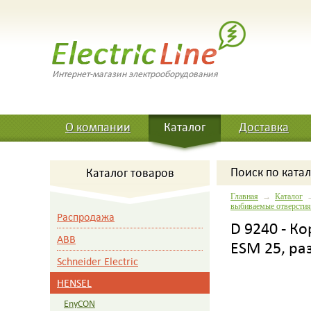
Интернет-магазин электрооборудования
О компании
Каталог
Доставка
Поиск
по катал
Каталог товаров
Главная
→
Каталог
выбиваемые отверстия
Распродажа
D 9240 - К
ABB
ESM 25, ра
Schneider Electric
HENSEL
EnyCON