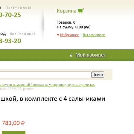
рг
Пн • Пт с 8 до 16
Корзина
9-70-25
0
Товаров:
0,00 руб
На сумму:
род
Пн • Пт с 8 до 16
♥
Избранное
|
Вы смотрели
8-93-20
Мой кабинет
 внутри помещений / монтаж на улице, ввод через метрические
никами ESM 25, размер
ышкой, в комплекте с 4 сальниками
783,00
Р