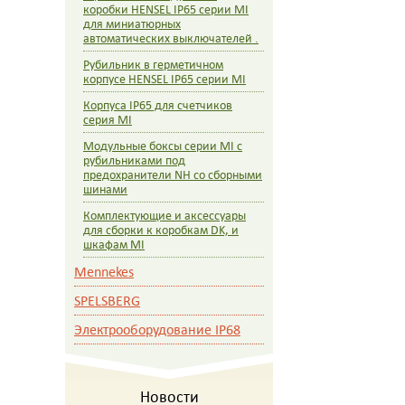
коробки HENSEL IP65 серии MI
для миниатюрных
автоматических выключателей .
Рубильник в герметичном
корпусе HENSEL IP65 серии MI
Корпуса IP65 для счетчиков
серия MI
Модульные боксы серии MI c
рубильниками под
предохранители NH со сборными
шинами
Комплектующие и аксессуары
для сборки к коробкам DK, и
шкафам MI
Mennekes
SPELSBERG
Электрооборудование IP68
Новости