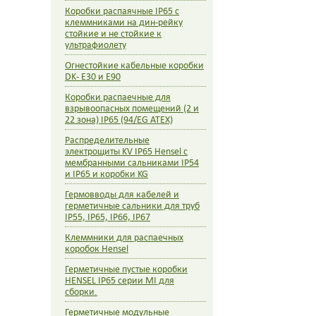
Коробки распаячные IP65 с
клеммниками на дин-рейку
стойкие и не стойкие к
ультрафиолету
Огнестойкие кабельные коробки
DK- E30 и E90
Коробки распаечные для
взрывоопасных помещений (2 и
22 зона) IP65 (94/EG ATEX)
Распределительные
электрощиты KV IP65 Hensel c
мембранными сальниками IP54
и IP65 и коробки KG
Гермовводы для кабелей и
герметичные сальники для труб
IP55, IP65, IP66, IP67
Клеммники для распаечных
коробок Hensel
Герметичные пустые коробки
HENSEL IP65 серии MI для
сборки.
Герметичные модульные