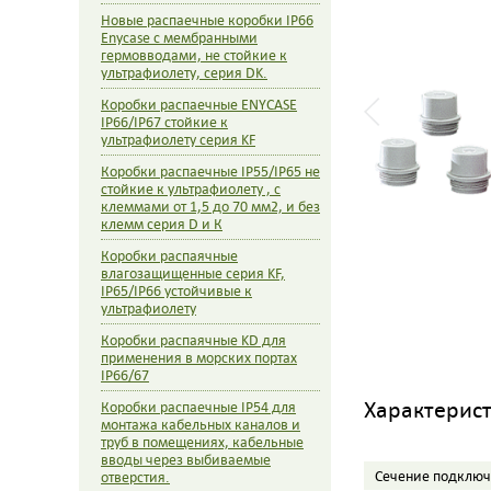
Новые распаечные коробки IP66
Enycase с мембранными
гермовводами, не стойкие к
ультрафиолету, серия DK.
Коробки распаечные ENYCASE
IP66/IP67 стойкие к
ультрафиолету серия KF
Коробки распаечные IP55/IP65 не
стойкие к ультрафиолету , с
клеммами от 1,5 до 70 мм2, и без
клемм серия D и К
Коробки распаячные
влагозащищенные серия KF,
IP65/IP66 устойчивые к
ультрафиолету
Коробки распаячные KD для
применения в морских портах
IP66/67
Характерис
Коробки распаечные IP54 для
монтажа кабельных каналов и
труб в помещениях, кабельные
вводы через выбиваемые
Сечение подключ
отверстия.