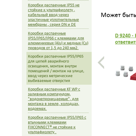
Коробки распаечные IP55 не
стойкие к ультрафиолету ,
Может быть 
кабельный ввод через
эластичные уплотнительные
мембраны , серия DN и DE
Коробки распаечные
D 9240 -
IP55/IP65/IP66 с клеммами для
ответвит
алюминиевых (Alu) и медных (Cu)
красной
проводов от 1,5 до 240 мм2.
комплек
Коробки распаечные IP55/IP65
ESM 25,
для цепей аварийного
освещения, монтаж внутри
помещений / монтаж на улице,
ввод через метрические
выбиваемые отверстия
Коробки распаечные KF WP с
заливным компаундом,
"водонепроницаемые", для
монтажа в земле, колодцах,
водоемах.
Коробки распаечные IP55/IP65 с
втычными клеммами
FIXCONNECT® не стойкие к
ультрафиолету .