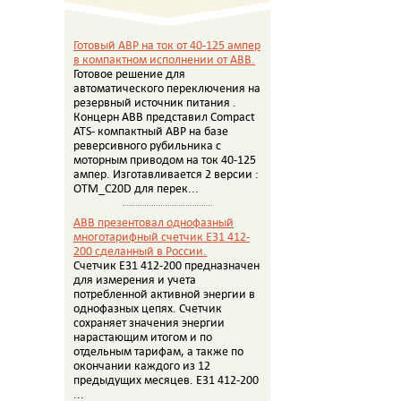
Готовый АВР на ток от 40-125 ампер
в компактном исполнении от АВВ.
Готовое решение для
автоматического переключения на
резервный источник питания .
Концерн АВВ представил Compact
ATS- компактный АВР на базе
реверсивного рубильника с
моторным приводом на ток 40-125
ампер. Изготавливается 2 версии :
OTM_C20D для перек...
ABB презентовал однофазный
многотарифный счетчик E31 412-
200 сделанный в России.
Счетчик E31 412-200 предназначен
для измерения и учета
потребленной активной энергии в
однофазных цепях. Счетчик
сохраняет значения энергии
нарастающим итогом и по
отдельным тарифам, а также по
окончании каждого из 12
предыдущих месяцев. E31 412-200
...