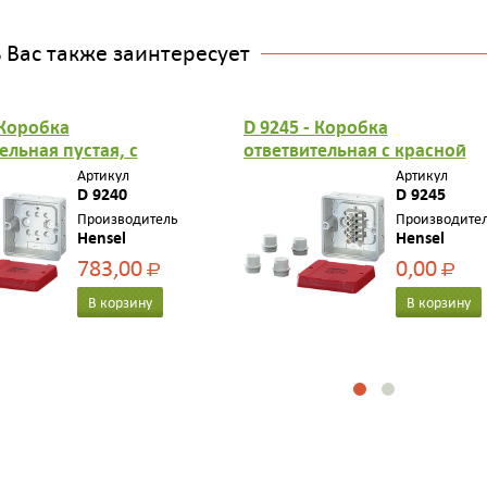
Вас также заинтересует
 Коробка
D 9245 - Коробка
ельная пустая, с
ответвительная с красной
 крышкой, в
крышкой, в комплекте с 4
Артикул
Артикул
те с 4 сальниками
D 9240
сальниками ESM 25, размер
D 9245
 размер
98х98х6
Производитель
Производите
Hensel
Hensel
783,00
0,00
Р
Р
В корзину
В корзину