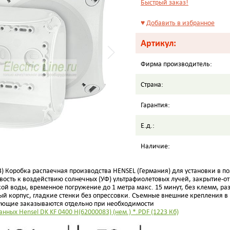
Быстрый заказ!
♥
Добавить в избранное
Артикул:
Фирма производитель:
Страна:
Гарантия:
Е.д.:
Наличие:
83) Коробка распаечная производства HENSEL (Германия) для установки в 
чивость к воздействию солнечных (УФ) ультрафиолетовых лучей, закрытие-о
й воды, временное погружение до 1 метра макс. 15 минут, без клемм, ра
ый корпус, гладкие стенки без опрессовки. Съемные внешние крепления 
ующие заказываются отдельно при необходимости
анных Hensel DK KF 0400 H(62000083) (нем.) *.PDF (1223 Кб)