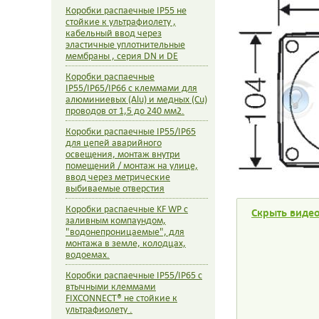
Коробки распаечные IP55 не
стойкие к ультрафиолету ,
кабельный ввод через
эластичные уплотнительные
мембраны , серия DN и DE
Коробки распаечные
IP55/IP65/IP66 с клеммами для
алюминиевых (Alu) и медных (Cu)
проводов от 1,5 до 240 мм2.
Коробки распаечные IP55/IP65
для цепей аварийного
освещения, монтаж внутри
помещений / монтаж на улице,
ввод через метрические
выбиваемые отверстия
Коробки распаечные KF WP с
Скрыть видео
заливным компаундом,
"водонепроницаемые", для
монтажа в земле, колодцах,
водоемах.
Коробки распаечные IP55/IP65 с
втычными клеммами
FIXCONNECT® не стойкие к
ультрафиолету .