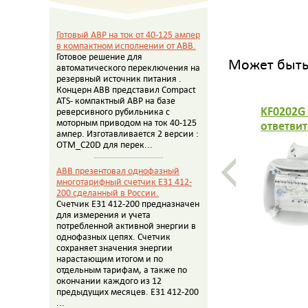
Готовый АВР на ток от 40-125 ампер
в компактном исполнении от АВВ.
Готовое решение для
Может быть 
автоматического переключения на
резервный источник питания .
Концерн АВВ представил Compact
ATS- компактный АВР на базе
KF0202G
реверсивного рубильника с
моторным приводом на ток 40-125
ответвит
ампер. Изготавливается 2 версии :
размер 9
OTM_C20D для перек...
УФ, сера
каждого
ABB презентовал однофазный
опрес. н
многотарифный счетчик E31 412-
200 сделанный в России.
Счетчик E31 412-200 предназначен
для измерения и учета
потребленной активной энергии в
однофазных цепях. Счетчик
сохраняет значения энергии
нарастающим итогом и по
отдельным тарифам, а также по
окончании каждого из 12
предыдущих месяцев. E31 412-200
...