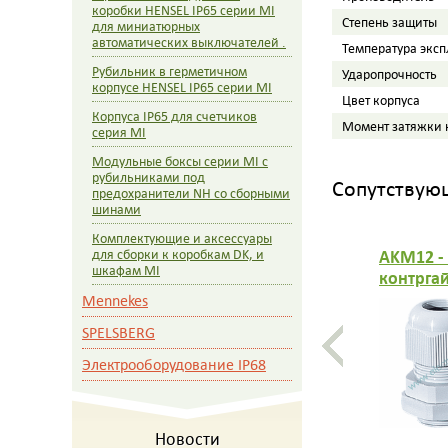
коробки HENSEL IP65 серии MI
Степень защиты
для миниатюрных
автоматических выключателей .
Температура экс
Рубильник в герметичном
Ударопрочность
корпусе HENSEL IP65 серии MI
Цвет корпуса
Корпуса IP65 для счетчиков
Момент затяжки
серия MI
Модульные боксы серии MI c
рубильниками под
Сопутствую
предохранители NH со сборными
шинами
Комплектующие и аксессуары
AKM12 -
для сборки к коробкам DK, и
шкафам MI
контргай
натяжен
Mennekes
3-6,5 мм,
SPELSBERG
серый
Электрооборудование IP68
Новости