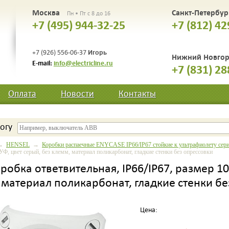
Москва
Санкт-Петербу
Пн • Пт с 8 до 16
+7 (495) 944-32-25
+7 (812) 42
Игорь
+7 (926) 556-06-37
Нижний Новго
E-mail:
info@electricline.ru
+7 (831) 28
Оплата
Новости
Контакты
огу
→
HENSEL
→
Коробки распаечные ENYCASE IP66/IP67 стойкие к ультрафиолету сер
УФ, цвет серый, без клемм, материал поликарбонат, гладкие стенки без опрессовки
робка ответвительная, IP66/IP67, размер 10
 материал поликарбонат, гладкие стенки б
Цена: