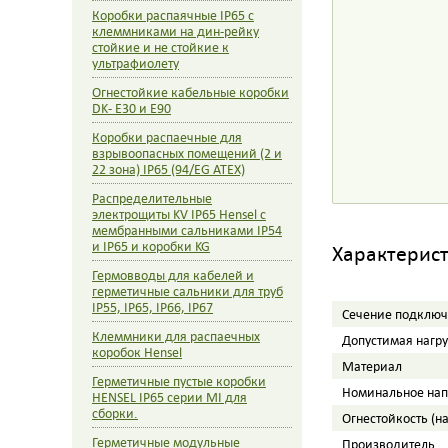
Коробки распаячные IP65 с
клеммниками на дин-рейку
стойкие и не стойкие к
ультрафиолету
Огнестойкие кабельные коробки
DK- E30 и E90
Коробки распаечные для
взрывоопасных помещений (2 и
22 зона) IP65 (94/EG ATEX)
Распределительные
электрощиты KV IP65 Hensel c
мембранными сальниками IP54
и IP65 и коробки KG
Характерис
Гермовводы для кабелей и
герметичные сальники для труб
IP55, IP65, IP66, IP67
Сечение подключ
Клеммники для распаечных
Допустимая нагр
коробок Hensel
Материал
Герметичные пустые коробки
Номинальное на
HENSEL IP65 серии MI для
сборки.
Огнестойкость (н
Герметичные модульные
Производитель