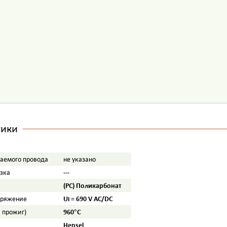
тики
аемого провода
не указано
---
узка
(PC) Поликарбонат
Ui = 690 V AC/DC
пряжение
960°C
а прожиг)
Hensel