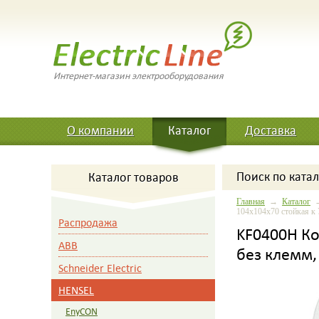
Интернет-магазин электрооборудования
О компании
Каталог
Доставка
Поиск
по катал
Каталог товаров
Главная
→
Каталог
104х104х70 стойкая к 
Распродажа
KF0400H Ко
ABB
без клемм,
Schneider Electric
HENSEL
EnyCON