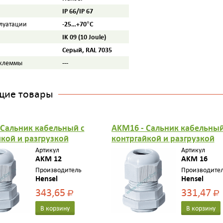
IP 66/IP 67
-25…+70°С
плуатации
IK 09 (10 Joule)
Серый, RAL 7035
---
 клеммы
щие товары
 Сальник кабельный с
AKM16 - Сальник кабельный
кой и разгрузкой
контргайкой и разгрузкой
ия, герметичная зона
натяжения, герметичная зо
Артикул
Артикул
 IP 65, M 12, цвет
AKM 12
5-10 мм, IP 65, M 16, цвет
AKM 16
серый
Производитель
Производите
Hensel
Hensel
343,65
331,47
Р
Р
В корзину
В корзину