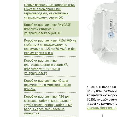
Новые распаечные коробки IP66
Enycase с мембранными
гермовводами, не стойкие к
ультрафиолету, серия DK.
Коробки распаечные ENYCASE
IP66/IP67 стойкие к
ультрафиолету серия KF
Коробки распаечные IP55/IP65 не
стойкие к ультрафиолету , с
клеммами от 1,5 до 70 мм2, и без
клемм серия D и К
Коробки распаячные
влагозащищенные серия KF,
IP65/IP66 устойчивые к
ультрафиолету
Коробки распаячные KD для
применения в морских портах
KF 0400 H (620000
IP66/67
IP66 / IP67, устой
воздействию морско
Коробки распаечные IP54 для
7035), пломбируем
монтажа кабельных каналов и
и другие комплект
труб в помещениях, кабельные
Скачать Лист тех. д
вводы через выбиваемые
отверстия.