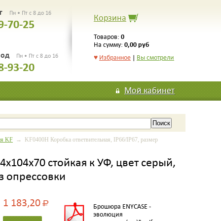
рг
Пн • Пт с 8 до 16
Корзина
9-70-25
0
Товаров:
0,00 руб
На сумму:
род
Пн • Пт с 8 до 16
♥
Избранное
|
Вы смотрели
8-93-20
Мой кабинет
ия KF
→ KF0400H Коробка ответвительная, IP66/IP67, размер
4х104х70 стойкая к УФ, цвет серый,
ез опрессовки
1 183,20
Р
Брошюра ENYCASE -
эволюция