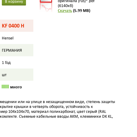
оригинала (rus)*.pdf
В корзину
(6140кб)
Скачать
(5.99 MB)
KF 0400 H
Hensel
ГЕРМАНИЯ
1 Год
шт
много
помещении или на улице в незащищенном виде, степень защиты
ткрытие крышки в четверть оборота, устойчивость к
змер 104х104х70, материал поликарбонат, цвет серый (RAL
в комлекте. Съемные кабельные вводы AKM, клеммники DK KL,