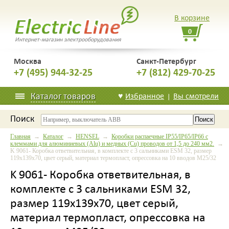
В корзине
0
Интернет-магазин электрооборудования
Москва
Санкт-Петербург
+7 (495) 944-32-25
+7 (812) 429-70-25
Каталог товаров
♥
Избранное
Вы смотрели
|
Поиск
Главная
→
Каталог
→
HENSEL
→
Коробки распаечные IP55/IP65/IP66 с
клеммами для алюминиевых (Alu) и медных (Cu) проводов от 1,5 до 240 мм2.
→
K 9061- Коробка ответвительная, в комплекте с 3 сальниками ESM 32, размер
119х139х70, цвет серый, материал термопласт, опрессовка на 10 вводов M25/32
K 9061- Коробка ответвительная, в
комплекте с 3 сальниками ESM 32,
размер 119х139х70, цвет серый,
материал термопласт, опрессовка на