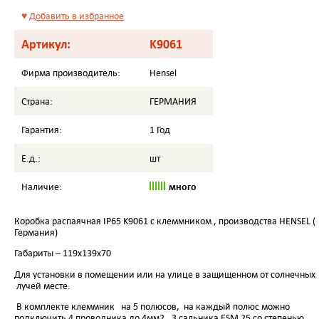
♥
Добавить в избранное
Артикул:
K9061
Фирма производитель:
Hensel
Страна:
ГЕРМАНИЯ
Гарантия:
1 Год
Е.д.:
шт
много
Наличие:
Коробка распаячная
IP
65 K9061 с клеммником , производства
HENSEL
(
Германия)
Габариты – 119х139х70
Для установки в помещении или на улице в защищенном от солнечных
лучей месте.
В комплекте клеммник на 5 полюсов, на каждый полюс можно
подключить 4 проводника до 4мм2 , 3 сальника
ESM
25
со степенью