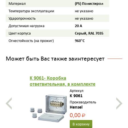
(PS) Полистирол
Материал
Температура эксплуатации
не указано
Ударопрочность
не указано
20 А
Допустимая нагрузка
Серый, RAL 7035
Цвет корпуса
960°C
Огнестойкость (на прожиг)
Может быть Вас также заинтересует
K 9061- Коробка
ответвительная, в комплекте
с 3 сальниками ESM 32,
Артикул
размер 119х139х70, цвет
K 9061
серый, материал термопласт,
Производитель
Hensel
опрессовка на 10 вводов
M25/32
0,00
Р
В корзину