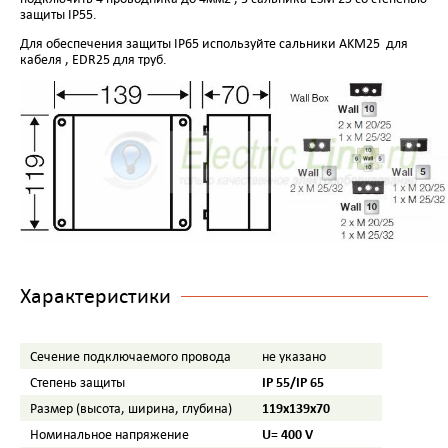
защиты
IP
55.
Для обеспечения защиты
IP
65 используйте сальники
AKM25
для
кабеля ,
EDR25
для труб.
Характеристики
Сечение подключаемого провода
не указано
IP 55/IP 65
Степень защиты
119х139х70
Размер (высота, ширина, глубина)
U= 400 V
Номинальное напряжение