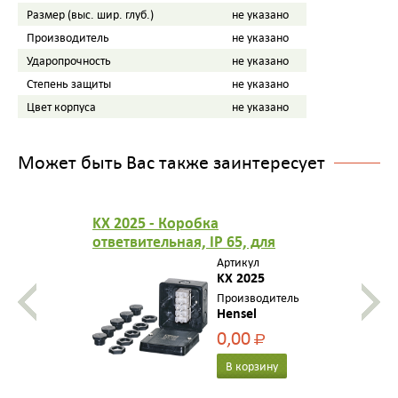
Размер (выс. шир. глуб.)
не указано
Производитель
не указано
Ударопрочность
не указано
Степень защиты
не указано
Цвет корпуса
не указано
Может быть Вас также заинтересует
KX 2025 - Коробка
ответвительная, IP 65, для
взрывоопасных зон (зоны 2 и
Артикул
22), 88х88х53, цвет черный,
KX 2025
материал термопласт,
Производитель
Hensel
опрессовка на 7 вводов М20
0,00
Р
В корзину