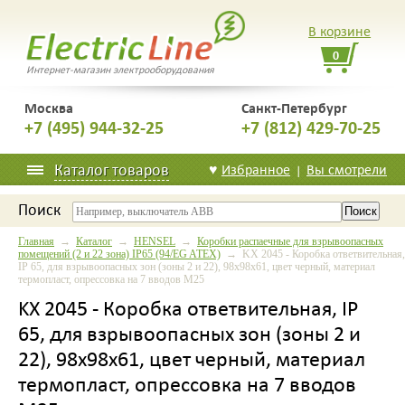
В корзине
0
Интернет-магазин электрооборудования
Москва
Санкт-Петербург
+7 (495) 944-32-25
+7 (812) 429-70-25
Каталог товаров
♥
Избранное
Вы смотрели
|
Поиск
Главная
→
Каталог
→
HENSEL
→
Коробки распаечные для взрывоопасных
помещений (2 и 22 зона) IP65 (94/EG ATEX)
→ KX 2045 - Коробка ответвительная,
IP 65, для взрывоопасных зон (зоны 2 и 22), 98х98х61, цвет черный, материал
термопласт, опрессовка на 7 вводов М25
KX 2045 - Коробка ответвительная, IP
65, для взрывоопасных зон (зоны 2 и
22), 98х98х61, цвет черный, материал
термопласт, опрессовка на 7 вводов