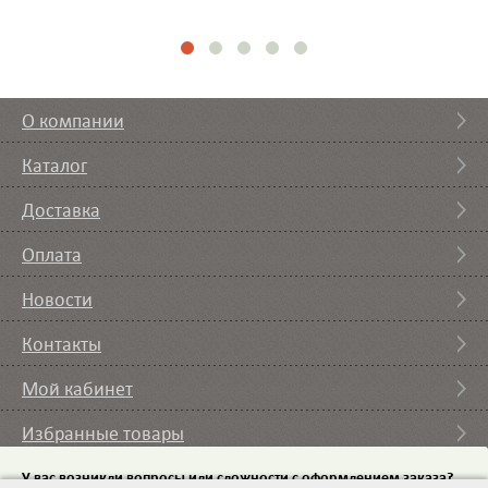
О компании
Каталог
Доставка
Оплата
Новости
Контакты
Мой кабинет
Избранные товары
Вы смотрели
У вас возникли вопросы или сложности с оформлением заказа?