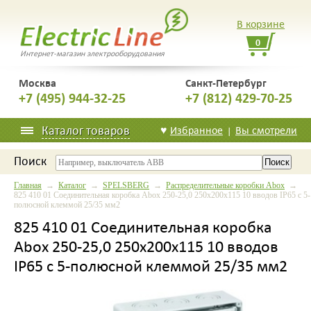
В корзине
0
Интернет-магазин электрооборудования
Москва
Санкт-Петербург
+7 (495) 944-32-25
+7 (812) 429-70-25
Каталог товаров
♥
Избранное
Вы смотрели
|
Поиск
Главная
→
Каталог
→
SPELSBERG
→
Распределительные коробки Abox
→
825 410 01 Соединительная коробка Abox 250-25,0 250х200х115 10 вводов IP65 с 5-
полюсной клеммой 25/35 мм2
825 410 01 Соединительная коробка
Abox 250-25,0 250х200х115 10 вводов
IP65 с 5-полюсной клеммой 25/35 мм2