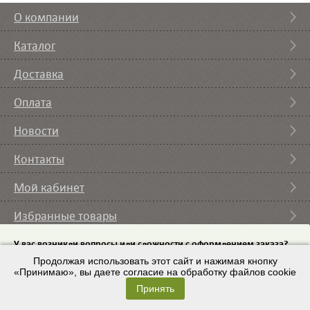
О компании
Каталог
Доставка
Оплата
Новости
Контакты
Мой кабинет
Избранные товары
Вы смотрели
У вас возникли вопросы или сложности с оформлением заказа?
Пришлите на email
Продолжая использовать этот сайт и нажимая кнопку
список требуемого оборудования и мы с вами
свяжемся.
«Принимаю», вы даете согласие на обработку файлов cookie
© 2007 – 2026 ИП Кононов И.А. |
Условия использования
Принять
Email:
Разработка сайта
– ZAYTSEVS.COM
9443225@mail.ru