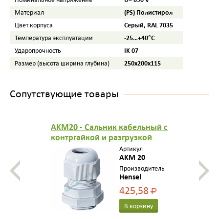
(PS) Полистирол
Материал
Серый, RAL 7035
Цвет корпуса
-25…+40°С
Температура эксплуатации
IK 07
Ударопрочность
250x200x115
Размер (высота ширина глубина)
Сопутствующие товары
AKM20 - Сальник кабельный с
контргайкой и разгрузкой
натяжения, герметичная зона
Артикул
6,5-13,5 мм, IP 65, M 20, цвет
AKM 20
серый
Производитель
Hensel
425,58
Р
В корзину