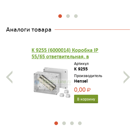
Аналоги товара
K 9255 (6000014) Коробка IP
55/65 ответвительная, в
комплекте 3 сальника ESM 40,
Артикул
размер 160х200х98, 5-пол.
K 9255
клеммник 10-25/35 мм2, 10
Производитель
Hensel
вводов M32/40
0,00
Р
В корзину