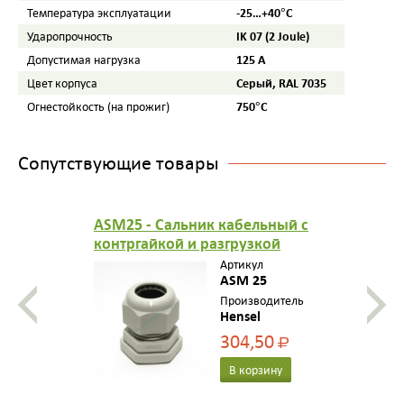
-25…+40°С
Температура эксплуатации
IK 07 (2 Joule)
Ударопрочность
125 А
Допустимая нагрузка
Серый, RAL 7035
Цвет корпуса
750°C
Огнестойкость (на прожиг)
Сопутствующие товары
ASM25 - Сальник кабельный с
контргайкой и разгрузкой
натяжения, герметичная зона
Артикул
10-17 мм, IP 66, M 25, цвет
ASM 25
серый, стойкий к УФ
Производитель
Hensel
304,50
Р
В корзину