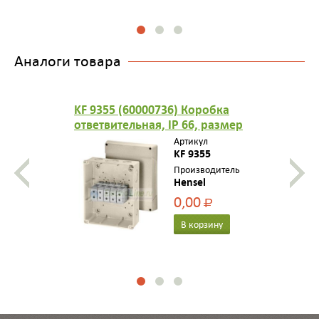
Аналоги товара
KF 9355 (60000736) Коробка
ответвительная, IP 66, размер
210х260х117, стойкая к УФ,
Артикул
материал поликарбонат,
KF 9355
опрессовка на 12 вводов М
Производитель
Hensel
20/25/32/40/50
0,00
Р
В корзину