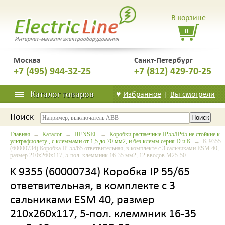
В корзине
0
Интернет-магазин электрооборудования
Москва
Санкт-Петербург
+7 (495) 944-32-25
+7 (812) 429-70-25
Каталог товаров
♥
Избранное
Вы смотрели
|
Поиск
Главная
→
Каталог
→
HENSEL
→
Коробки распаечные IP55/IP65 не стойкие к
ультрафиолету , с клеммами от 1,5 до 70 мм2, и без клемм серия D и К
→ K 9355
(60000734) Коробка IP 55/65 ответвительная, в комплекте с 3 сальниками ESM 40,
размер 210х260х117, 5-пол. клеммник 16-35 мм2, 12 вводов M25-50
K 9355 (60000734) Коробка IP 55/65
ответвительная, в комплекте с 3
сальниками ESM 40, размер
210х260х117, 5-пол. клеммник 16-35