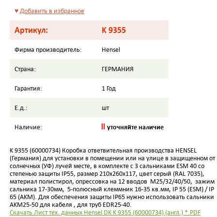
♥
Добавить в избранное
Артикул:
K 9355
Фирма производитель:
Hensel
Страна:
ГЕРМАНИЯ
Гарантия:
1 Год
Е.д.:
шт
уточняйте наличие
Наличие:
K 9355 (60000734) Коробка ответвительная производства
HENSEL
(Германия) для установки в помещении или на улице в защищенном от
солнечных (УФ) лучей месте, в комплекте с 3 сальниками ESM 40 со
степенью защиты
IP
55, размер 210х260х117, цвет серый (RAL 7035),
материал полистирол, опрессовка на 12 вводов M25/32/40/50, зажим
сальника 17-30мм, 5-полюсный клеммник 16-35 кв.мм, IP 55 (ESM) / IP
65 (AKM). Для обеспечения защиты
IP
65 нужно использовать сальники
AKM
25-50 для кабеля , для труб
EDR
25-40.
Скачать Лист тех. данных Hensel DK K 9355 (60000734) (англ.) *.PDF