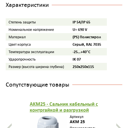
Характеристики
IP 54/IP 65
Степень защиты
U= 690 V
Номинальное напряжение
(PS) Полистирол
Материал
Серый, RAL 7035
Цвет корпуса
-25…+40°С
Температура эксплуатации
IK 07
Ударопрочность
250х250х115
Размер (высота ширина глубина)
Сопутствующие товары
AKM25 - Сальник кабельный с
контргайкой и разгрузкой
натяжения, герметичная зона
Артикул
10-17 мм, IP 65, M 25, цвет
AKM 25
серый