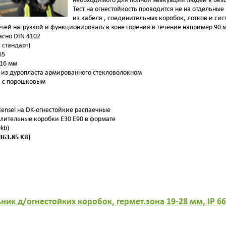
Тест на огнестойкость проводится не на отдельные
из кабеля , соединительных коробок, лотков и си
чей нагрузкой и функционировать в зоне горения в течение например 90 м
асно DIN 4102
 стандарт)
65
-16 мм
 из дуропласта армированного стекловолокном
и с порошковым
Hensel на DK-огнестойкие распаечные
лительные коробки E30 E90 в формате
0kb)
363.85 KB)
ьник д/огнестойких коробок, гермет.зона 19-28 мм, IP 6