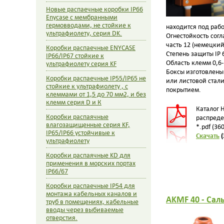
Новые распаечные коробки IP66
Enycase с мембранными
гермовводами, не стойкие к
находится под рабо
ультрафиолету, серия DK.
Огнестойкость согл
часть 12 (немецкий
Коробки распаечные ENYCASE
Степень защиты IP 
IP66/IP67 стойкие к
Область клемм 0,6
ультрафиолету серия KF
Боксы изготовлены
Коробки распаечные IP55/IP65 не
или листовой стал
стойкие к ультрафиолету , с
покрытием.
клеммами от 1,5 до 70 мм2, и без
клемм серия D и К
Каталог 
Коробки распаячные
распреде
влагозащищенные серия KF,
*.pdf (36
IP65/IP66 устойчивые к
Скачать
(
ультрафиолету
Коробки распаячные KD для
применения в морских портах
IP66/67
Коробки распаечные IP54 для
монтажа кабельных каналов и
AKMF 40 - Сал
труб в помещениях, кабельные
вводы через выбиваемые
отверстия.