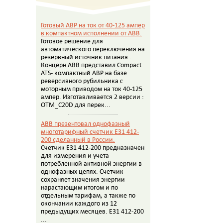
Готовый АВР на ток от 40-125 ампер
в компактном исполнении от АВВ.
Готовое решение для
автоматического переключения на
резервный источник питания .
Концерн АВВ представил Compact
ATS- компактный АВР на базе
реверсивного рубильника с
моторным приводом на ток 40-125
ампер. Изготавливается 2 версии :
OTM_C20D для перек...
ABB презентовал однофазный
многотарифный счетчик E31 412-
200 сделанный в России.
Счетчик E31 412-200 предназначен
для измерения и учета
потребленной активной энергии в
однофазных цепях. Счетчик
сохраняет значения энергии
нарастающим итогом и по
отдельным тарифам, а также по
окончании каждого из 12
предыдущих месяцев. E31 412-200
...