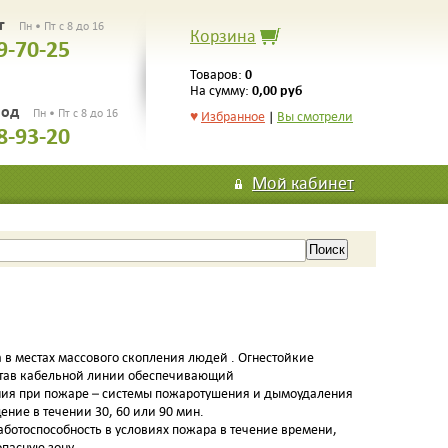
рг
Пн • Пт с 8 до 16
Корзина
9-70-25
0
Товаров:
0,00 руб
На сумму:
род
Пн • Пт с 8 до 16
♥
Избранное
|
Вы смотрели
8-93-20
Мой кабинет
 в местах массового скопления людей . Огнестойкие
став кабельной линии обеспечивающий
ния при пожаре – системы пожаротушения и дымоудаления
ение в течении 30, 60 или 90 мин.
отоспособность в условиях пожара в течение времени,
пасную зону.