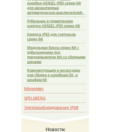
коробки HENSEL IP65 серии MI
для миниатюрных
автоматических выключателей .
Рубильник в герметичном
корпусе HENSEL IP65 серии MI
Корпуса IP65 для счетчиков
серия MI
Модульные боксы серии MI c
рубильниками под
предохранители NH со сборными
шинами
Комплектующие и аксессуары
для сборки к коробкам DK, и
шкафам MI
Mennekes
SPELSBERG
Электрооборудование IP68
Новости