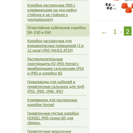
Коробки распаячные IP65 с
клеммниками на дин-рейку
стойкие и не стойкие к
ультрафиолету
Огнестойкие кабельные коробки
←
1
2
•
DK- E30 и E90
Коробки распаечные для
взрывоопасных помещений (2 и
22 зона) IP65 (94/EG ATEX)
Распределительные
электрощиты KV IP65 Hensel c
мембранными сальниками IP54
и IP65 и коробки KG
Гермовводы для кабелей и
герметичные сальники для труб
IP55, IP65, IP66, IP67
Клеммники для распаечных
коробок Hensel
Герметичные пустые коробки
HENSEL IP65 серии MI для
сборки.
Герметичные модульные