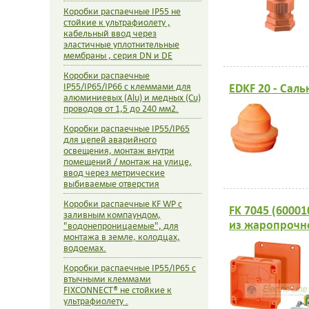
Коробки распаечные IP55 не
стойкие к ультрафиолету ,
кабельный ввод через
эластичные уплотнительные
мембраны , серия DN и DE
Коробки распаечные
EDKF 20 - Сал
IP55/IP65/IP66 с клеммами для
алюминиевых (Alu) и медных (Cu)
проводов от 1,5 до 240 мм2.
Коробки распаечные IP55/IP65
для цепей аварийного
освещения, монтаж внутри
помещений / монтаж на улице,
ввод через метрические
выбиваемые отверстия
Коробки распаечные KF WP с
FK 7045 (6000
заливным компаундом,
из жаропрочн
"водонепроницаемые", для
монтажа в земле, колодцах,
водоемах.
Коробки распаечные IP55/IP65 с
втычными клеммами
FIXCONNECT® не стойкие к
ультрафиолету .