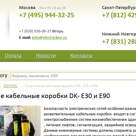
Москва
Санкт-Петербу
Пн • Пт с 8 до 16
+7 (495) 944-32-25
+7 (812) 42
Игорь
+7 (926) 556-06-37
Нижний Новго
E-mail:
info@electricline.ru
+7 (831) 28
Оплата
Новости
Контакты
огу
→
HENSEL
→ Огнестойкие кабельные коробки DK- E30 и E90
е кабельные коробки DK- E30 и E90
Безопасность электрических сетей особенно важна
разветвительные кабельные коробки входят в со
электроснабжение систем жизнеобеспечения зда
, питание лифтов, сигнализация, аварийное освещ
Данные инженерные системы должны сохранять раб
необходимого для полной эвакуации людей в безо