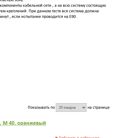
 компоненты кабельной сети , а на всю систему состоящую
стем креплений. При данном тесте вся система должна
инут , если испытание проводится на E90.
Показывать по
на странице
6, M 40, оранжевый
♥
Добавить в избранное