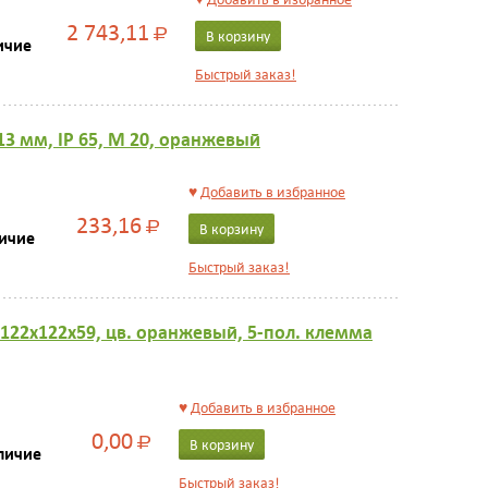
2 743,11
Р
В корзину
ичие
Быстрый заказ!
3 мм, IP 65, M 20, оранжевый
♥
Добавить в избранное
233,16
Р
В корзину
личие
Быстрый заказ!
р 122х122х59, цв. оранжевый, 5-пол. клемма
♥
Добавить в избранное
0,00
Р
В корзину
личие
Быстрый заказ!