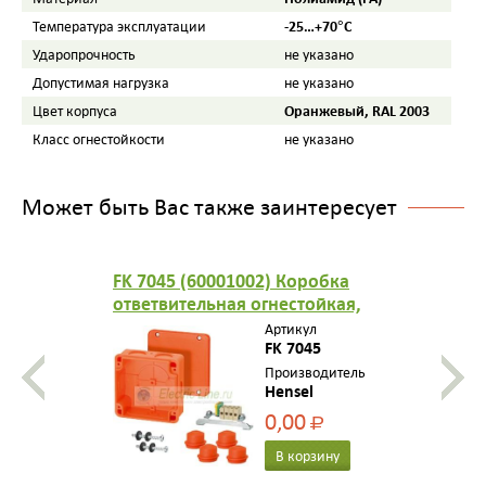
-25…+70°С
Температура эксплуатации
Ударопрочность
не указано
Допустимая нагрузка
не указано
Оранжевый, RAL 2003
Цвет корпуса
Класс огнестойкости
не указано
Может быть Вас также заинтересует
FK 7045 (60001002) Коробка
ответвительная огнестойкая,
IP 65, размер 122х122х59, цв.
Артикул
оранжевый, 5-пол. клемма из
FK 7045
жаропрочной керамики 0,5-
Производитель
Hensel
4кв.мм
0,00
Р
В корзину