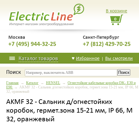
В корзине
0
Интернет-магазин электрооборудования
Москва
Санкт-Петербург
+7 (495) 944-32-25
+7 (812) 429-70-25
Каталог товаров
♥
Избранное
Вы смотрели
|
Поиск
Главная
→
Каталог
→
HENSEL
→
Огнестойкие кабельные коробки DK- E30 и
E90
→ AKMF 32 - Сальник д/огнестойких коробок, гермет.зона 15-21 мм, IP 66, M
32, оранжевый
AKMF 32 - Сальник д/огнестойких
коробок, гермет.зона 15-21 мм, IP 66, M
32, оранжевый