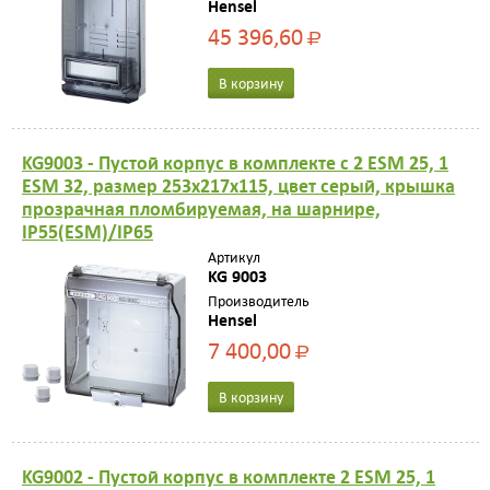
Hensel
45 396,60
Р
В корзину
KG9003 - Пустой корпус в комплекте с 2 ESM 25, 1
ESM 32, размер 253х217х115, цвет серый, крышка
прозрачная пломбируемая, на шарнире,
IP55(ESM)/IP65
Артикул
KG 9003
Производитель
Hensel
7 400,00
Р
В корзину
KG9002 - Пустой корпус в комплекте 2 ESM 25, 1