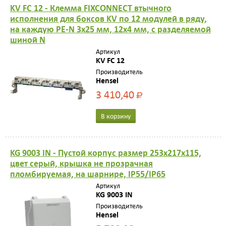
KV FC 12 - Клемма FIXCONNECT втычного
исполнения для боксов KV по 12 модулей в ряду,
на каждую PE-N 3х25 мм, 12х4 мм, с разделяемой
шиной N
Артикул
KV FC 12
Производитель
Hensel
3 410,40
Р
В корзину
KG 9003 IN - Пустой корпус размер 253х217х115,
цвет серый, крышка не прозрачная
пломбируемая, на шарнире, IP55/IP65
Артикул
KG 9003 IN
Производитель
Hensel