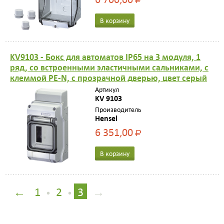
Р
В корзину
KV9103 - Бокс для автоматов IP65 на 3 модуля, 1
ряд, со встроенными эластичными сальниками, с
клеммой PE-N, с прозрачной дверью, цвет серый
Артикул
KV 9103
Производитель
Hensel
6 351,00
Р
В корзину
←
1
2
3
→
•
•