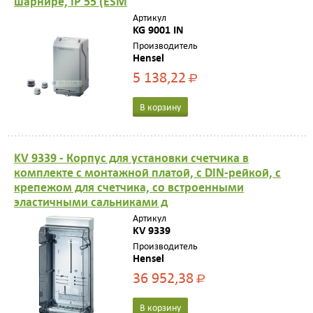
шарнире, IP 55 (ESM
Артикул
KG 9001 IN
Производитель
Hensel
5 138,22
Р
В корзину
KV 9339 - Корпус для установки счетчика в
комплекте с монтажной платой, с DIN-рейкой, с
крепежом для счетчика, со встроенными
эластичными сальниками д
Артикул
KV 9339
Производитель
Hensel
36 952,38
Р
В корзину