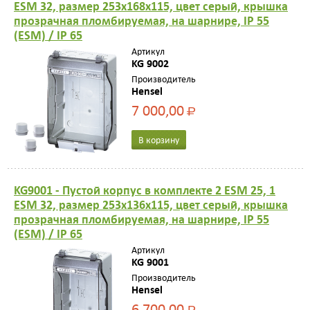
ESM 32, размер 253х168х115, цвет серый, крышка
прозрачная пломбируемая, на шарнире, IP 55
(ESM) / IP 65
Артикул
KG 9002
Производитель
Hensel
7 000,00
Р
В корзину
KG9001 - Пустой корпус в комплекте 2 ESM 25, 1
ESM 32, размер 253х136х115, цвет серый, крышка
прозрачная пломбируемая, на шарнире, IP 55
(ESM) / IP 65
Артикул
KG 9001
Производитель
Hensel
6 700,00