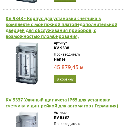
KV 9338 - Корпус для установки счетчика в
комплекте с монтажной платой+дополнительной
дверцей для обслуживания приборов, с
возможностью пломбирования,
Артикул
KV 9338
Производитель
Hensel
45 879,45
Р
В корзину
KV 9337 Уличный щит учета IP65 для установки
счетчика и дин-рейкой для автоматов ( Германия)
Артикул
KV 9337
Производитель