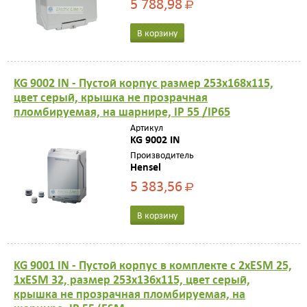
5 788,98
Р
В корзину
KG 9002 IN - Пустой корпус размер 253х168х115,
цвет серый, крышка не прозрачная
пломбируемая, на шарнире, IP 55 /IP65
Артикул
KG 9002 IN
Производитель
Hensel
5 383,56
Р
В корзину
KG 9001 IN - Пустой корпус в комплекте с 2хESM 25,
1хESM 32, размер 253х136х115, цвет серый,
крышка не прозрачная пломбируемая, на