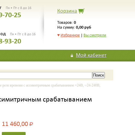
рг
Пн • Пт с 8 до 16
Корзина
9-70-25
0
Товаров:
0,00 руб
На сумму:
род
Пн • Пт с 8 до 16
♥
Избранное
|
Вы смотрели
8-93-20
Мой кабинет
еле времени с ассимитричным срабатыванием =24В, ~24-240В,
ссимитричным срабатыванием
11 460,00
Р