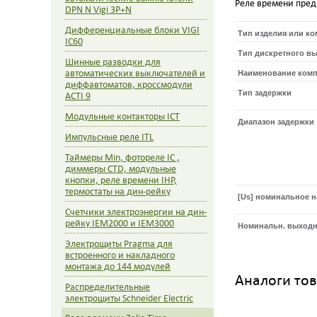
Реле времени пред
DPN N Vigi 3P+N
Дифференциальные блоки VIGI
Тип изделия или к
IC60
Тип дискретного в
Шинные разводки для
автоматических выключателей и
Наименование комп
диффавтоматов, кроссмодули
Тип задержки
ACTI 9
Модульные контакторы ICT
Диапазон задержки
Импульсные реле ITL
Таймеры Min, фотореле IC ,
диммеры CTD, модульные
кнопки, реле времени IHP,
термостаты на дин-рейку
[Us] номинальное 
Счетчики электроэнергии на дин-
рейку IEM2000 и IEM3000
Номинальн. выходн
Электрощиты Pragma для
встроенного и накладного
монтажа до 144 модулей
Аналоги то
Распределительные
электрощиты Schneider Electric