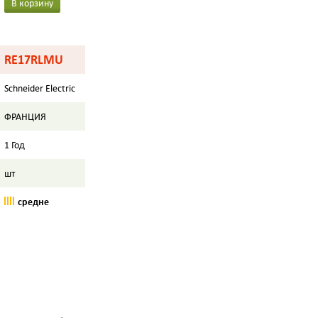
В корзину
RE17RLMU
Schneider Electric
ФРАНЦИЯ
1 Год
шт
средне