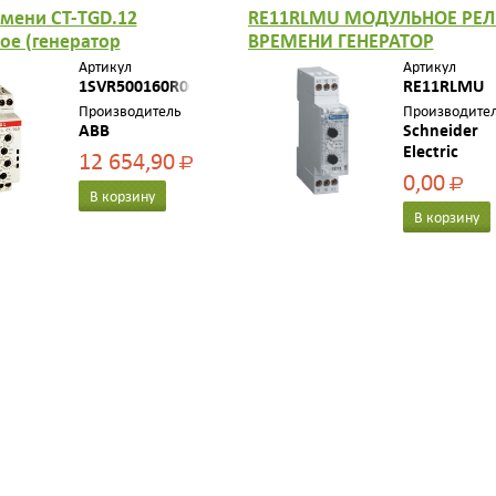
емени CT-TGD.12
RE11RLMU МОДУЛЬНОЕ РЕЛ
ое (генератор
ВРЕМЕНИ ГЕНЕРАТОР
в) 24-48B DC, 24-
АСИММЕТРИЧНЫХ
Артикул
Артикул
 (7 временных
1SVR500160R0000
ИМПУЛЬСОВ =24В, ~24-240В
RE11RLMU
ов 0,05с...100ч) 1ПК
РЕЛЕЙНЫЙ ВЫХОД
Производитель
Производите
ABB
Schneider
Electric
12 654,90
Р
0,00
Р
В корзину
В корзину