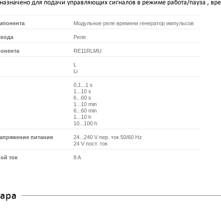
назначено для подачи управляющих сигналов в режиме работа/пауза , вре
омпонента
Модульное реле времени генератор импульсов
ыхода
Реле
онента
RE11RLMU
L
Li
0,1...1 s
1...10 s
6...60 s
1...10 min
6...60 min
1...10 h
10...100 h
напряжение питания
24...240 V пер. ток 50/60 Hz
24 V пост. ток
ой ток
8 A
вара