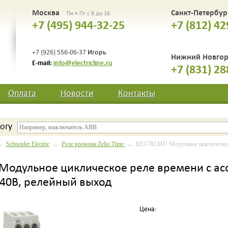
Москва
Санкт-Петербу
Пн • Пт с 8 до 16
+7 (495) 944-32-25
+7 (812) 42
Игорь
+7 (926) 556-06-37
Нижний Новго
E-mail:
info@electricline.ru
+7 (831) 28
Оплата
Новости
Контакты
огу
→
Schneider Electric
→
Реле времени Zelio Time
→ RE17RLMU Модульное циклическое р
Модульное циклическое реле времени с а
240В, релейный выход
Цена: