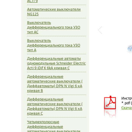
ACTI 9
Автоматические выключатели
NG125
Выключатель
дифференциального тока УЗО
тип AC
Выключатель
дифференциального тока УЗО
тип A
Дифференциальные автоматы
одномодульные Schneider Electric
Acti 9 iDif K 6kA кривая С
Дифференциальные
автоматические выключатели (
Диффавтоматы) DPN N Vigi 6 кА
кривая B
Инстр
Дифференциальные
*.pdf 
автоматические выключатели (
Скача
Диффавтоматы) DPN N Vigi 6 кА
кривая C
Четырехполюсные
дифференциальные
автоматические выключатели