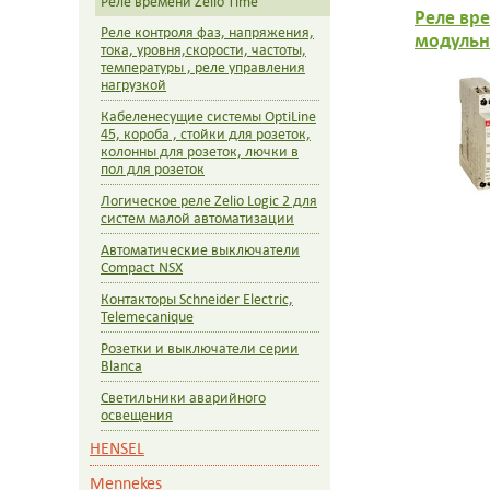
Реле времени Zelio Time
Реле вр
Реле контроля фаз, напряжения,
модульн
тока, уровня,скорости, частоты,
импульсо
температуры , реле управления
240B AC
нагрузкой
диапазон
Кабеленесущие системы OptiLine
45, короба , стойки для розеток,
колонны для розеток, лючки в
пол для розеток
Логическое реле Zelio Logic 2 для
систем малой автоматизации
Автоматические выключатели
Compact NSX
Контакторы Schneider Electric,
Telemecanique
Розетки и выключатели серии
Blanca
Светильники аварийного
освещения
HENSEL
Mennekes