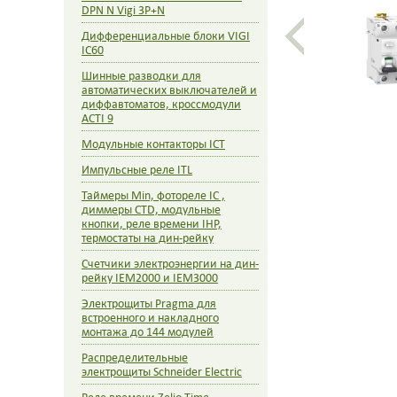
DPN N Vigi 3P+N
Дифференциальные блоки VIGI
IC60
Шинные разводки для
автоматических выключателей и
диффавтоматов, кроссмодули
ACTI 9
Модульные контакторы ICT
Импульсные реле ITL
Таймеры Min, фотореле IC ,
диммеры CTD, модульные
кнопки, реле времени IHP,
термостаты на дин-рейку
Счетчики электроэнергии на дин-
рейку IEM2000 и IEM3000
Электрощиты Pragma для
встроенного и накладного
монтажа до 144 модулей
Распределительные
электрощиты Schneider Electric