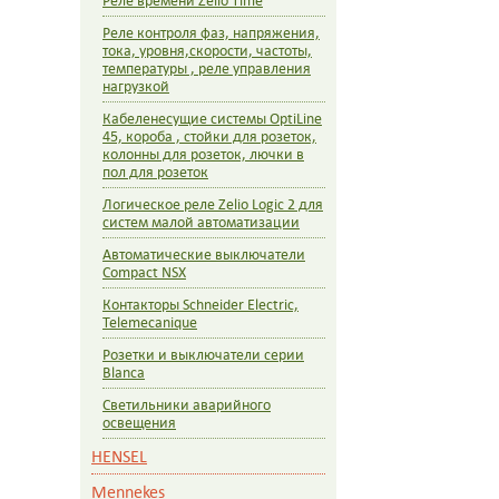
Реле времени Zelio Time
Реле контроля фаз, напряжения,
тока, уровня,скорости, частоты,
температуры , реле управления
нагрузкой
Кабеленесущие системы OptiLine
45, короба , стойки для розеток,
колонны для розеток, лючки в
пол для розеток
Логическое реле Zelio Logic 2 для
систем малой автоматизации
Автоматические выключатели
Compact NSX
Контакторы Schneider Electric,
Telemecanique
Розетки и выключатели серии
Blanca
Светильники аварийного
освещения
HENSEL
Mennekes