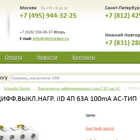
Москва
Санкт-Петербу
Пн • Пт с 8 до 16
+7 (495) 944-32-25
+7 (812) 42
Игорь
+7 (926) 556-06-37
Нижний Новго
E-mail:
info@electricline.ru
+7 (831) 28
Оплата
Новости
Контакты
огу
→
Schneider Electric
→
Выключатель дифференциального тока УЗО тип AC
→ A9R1246
ИФФ.ВЫКЛ.НАГР. iID 4П 63A 100mA AC-ТИП
Цена:
Быстрый заказ!