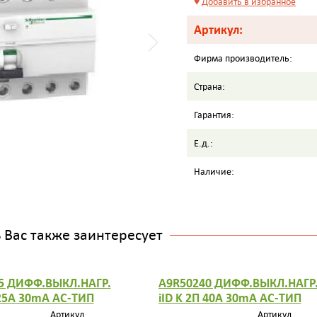
♥
Добавить в избранное
Артикул:
Фирма производитель:
Страна:
Гарантия:
Е.д.:
Наличие:
Вас также заинтересует
5 ДИФФ.ВЫКЛ.НАГР.
A9R50240 ДИФФ.ВЫКЛ.НАГР
 25A 30mA AC-ТИП
iID K 2П 40A 30mA AC-ТИП
Артикул
Артикул