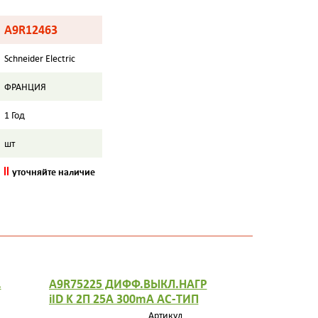
A9R12463
Schneider Electric
ФРАНЦИЯ
1 Год
шт
уточняйте наличие
.
A9R75225 ДИФФ.ВЫКЛ.НАГР
A9R75240
iID K 2П 25A 300mA AC-ТИП
iID K 2П 4
Артикул