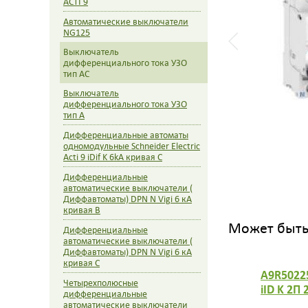
ACTI 9
Автоматические выключатели
NG125
Выключатель
дифференциального тока УЗО
тип AC
Выключатель
дифференциального тока УЗО
тип A
Дифференциальные автоматы
одномодульные Schneider Electric
Acti 9 iDif K 6kA кривая С
Дифференциальные
автоматические выключатели (
Диффавтоматы) DPN N Vigi 6 кА
кривая B
Может быть 
Дифференциальные
автоматические выключатели (
Диффавтоматы) DPN N Vigi 6 кА
кривая C
A9R5022
Четырехполюсные
iID K 2П
дифференциальные
автоматические выключатели