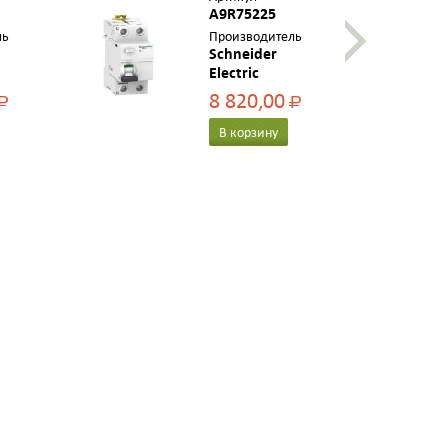
A9R75225
ль
Производитель
Schneider
Electric
8 820,00
Р
Р
В корзину