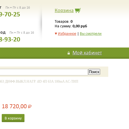
рг
Пн • Пт с 8 до 16
Корзина
9-70-25
0
Товаров:
0,00 руб
На сумму:
род
Пн • Пт с 8 до 16
♥
Избранное
|
Вы смотрели
8-93-20
Мой кабинет
3 ДИФФ.ВЫКЛ.НАГР. iID 4П 63A 100mA AC-ТИП
18 720,00
Р
В корзину