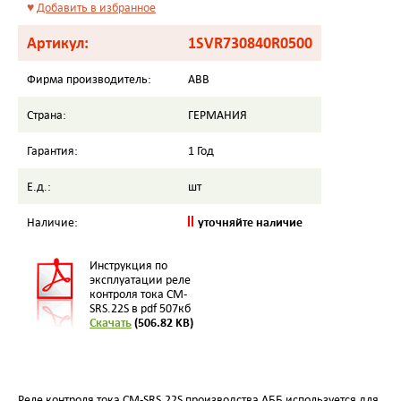
♥
Добавить в избранное
Артикул:
1SVR730840R0500
Фирма производитель:
ABB
Страна:
ГЕРМАНИЯ
Гарантия:
1 Год
Е.д.:
шт
уточняйте наличие
Наличие:
Инструкция по
эксплуатации реле
контроля тока CM-
SRS.22S в pdf 507кб
Скачать
(506.82 KB)
Реле контроля тока CM-SRS.22S производства АББ используется для