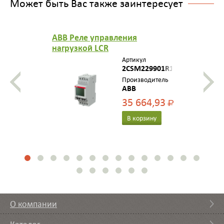
Может быть Вас также заинтересует
ABB Реле управления
нагрузкой LCR
Артикул
2CSM229901R1311
Производитель
ABB
35 664,93
Р
В корзину
О компании