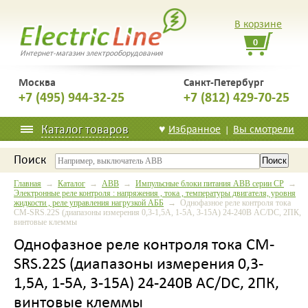
В корзине
0
Интернет-магазин электрооборудования
Москва
Санкт-Петербург
+7 (495) 944-32-25
+7 (812) 429-70-25
Каталог товаров
♥
Избранное
Вы смотрели
|
Поиск
Главная
→
Каталог
→
ABB
→
Импульсные блоки питания ABB серии CP
→
Электронные реле контроля : напряжения , тока , температуры двигателя, уровня
жидкости , реле управления нагрузкой АББ
→ Однофазное реле контроля тока
CM-SRS.22S (диапазоны измерения 0,3-1,5А, 1-5A, 3-15A) 24-240В AC/DC, 2ПК,
винтовые клеммы
Однофазное реле контроля тока CM-
SRS.22S (диапазоны измерения 0,3-
1,5А, 1-5A, 3-15A) 24-240В AC/DC, 2ПК,
винтовые клеммы