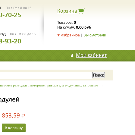
рг
Пн • Пт с 8 до 16
Корзина
9-70-25
0
Товаров:
0,00 руб
На сумму:
род
Пн • Пт с 8 до 16
♥
Избранное
|
Вы смотрели
8-93-20
Мой кабинет
 шинные разводки , моторные привода для модульных автоматов
→
одулей
853,59
Р
В корзину