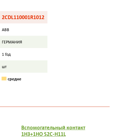
2CDL110001R1012
ABB
ГЕРМАНИЯ
1 Год
шт
средне
Вспомогательный контакт
Вспомогат
1НЗ+1НО S2C-H11L
2НО S2C-H