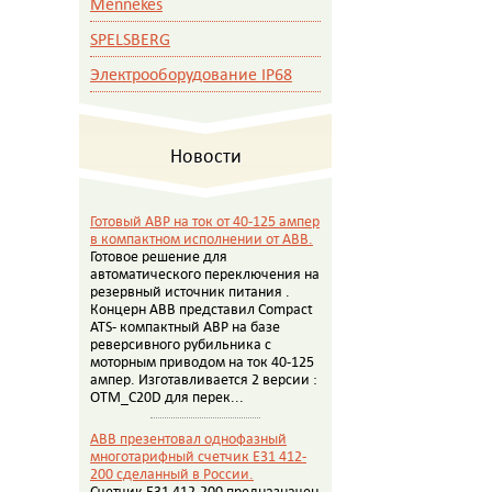
Mennekes
SPELSBERG
Электрооборудование IP68
Новости
Готовый АВР на ток от 40-125 ампер
в компактном исполнении от АВВ.
Готовое решение для
автоматического переключения на
резервный источник питания .
Концерн АВВ представил Compact
ATS- компактный АВР на базе
реверсивного рубильника с
моторным приводом на ток 40-125
ампер. Изготавливается 2 версии :
OTM_C20D для перек...
ABB презентовал однофазный
многотарифный счетчик E31 412-
200 сделанный в России.
Счетчик E31 412-200 предназначен