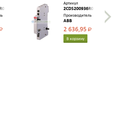
Артикул
R0001
2CDS200936R0001
ль
Производитель
ABB
2 636,95
Р
Р
В корзину