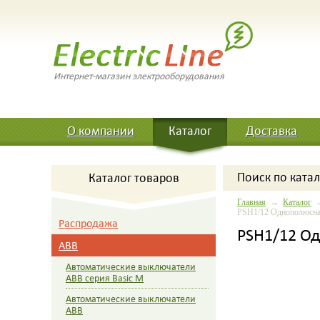
Интернет-магазин электрооборудования
О компании
Каталог
Доставка
Поиск
по катал
Каталог товаров
Главная
→
Каталог
PSH1/12 Однополюсная
Распродажа
PSH1/12 Од
ABB
Автоматические выключатели
ABB серия Basic M
Автоматические выключатели
ABB