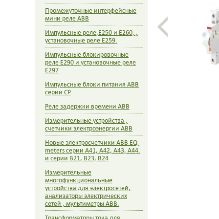
S/H6R
Промежуточные интерфейсные
мини реле ABB
Импульсные реле,E250 и E260, ,
установочные реле E259.
Импульсные блокировочные
реле E290 и установочные реле
E297
Импульсные блоки питания ABB
серии CP
Реле задержки времени ABB
Измерительные устройства ,
счетчики электроэнергии ABB
Новые электросчетчики ABB EQ-
meters серии А41, A42, A43, A44.
и серии B21, B23, B24
Измерительные
многофункциональные
устройства для электросетей,
анализаторы электрических
сетей , мультиметры ABB.
Трансформаторы тока для