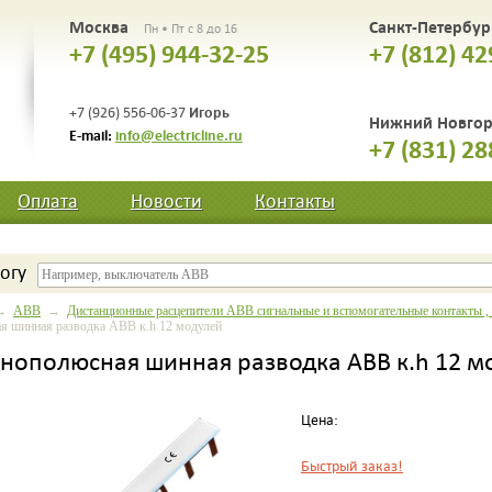
Москва
Санкт-Петербу
Пн • Пт с 8 до 16
+7 (495) 944-32-25
+7 (812) 42
Игорь
+7 (926) 556-06-37
Нижний Новго
E-mail:
info@electricline.ru
+7 (831) 28
Оплата
Новости
Контакты
огу
→
ABB
→
Дистанционные расцепители ABB сигнальные и вспомогательные контакты ,
 шинная разводка ABB к.h 12 модулей
нополюсная шинная разводка ABB к.h 12 м
Цена:
Быстрый заказ!