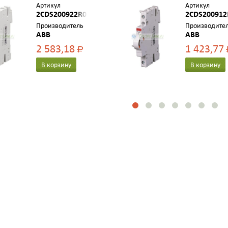
Артикул
Артикул
2CDS200922R0001
2CDS200912
Производитель
Производите
ABB
ABB
2 583,18
1 423,77
Р
В корзину
В корзину