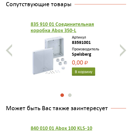
Сопутствующие товары
835 910 01 Соединительная
коробка Abox 350-L
250х250х115 пустая 12 вводов
Артикул
IP65
83591001
Производитель
Spelsberg
0,00
Р
В корзину
Может быть Вас также заинтересует
840 010 01 Abox 100 KLS-10