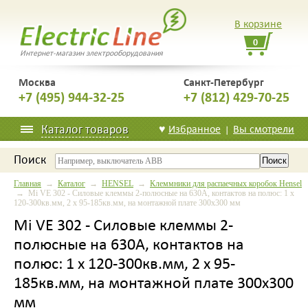
В корзине
0
Интернет-магазин электрооборудования
Москва
Санкт-Петербург
+7 (495) 944-32-25
+7 (812) 429-70-25
Каталог товаров
♥
Избранное
Вы смотрели
|
Поиск
Главная
→
Каталог
→
HENSEL
→
Клеммники для распаечных коробок Hensel
→ Mi VE 302 - Силовые клеммы 2-полюсные на 630А, контактов на полюс: 1 х
120-300кв.мм, 2 х 95-185кв.мм, на монтажной плате 300х300 мм
Mi VE 302 - Силовые клеммы 2-
полюсные на 630А, контактов на
полюс: 1 х 120-300кв.мм, 2 х 95-
185кв.мм, на монтажной плате 300х300
мм