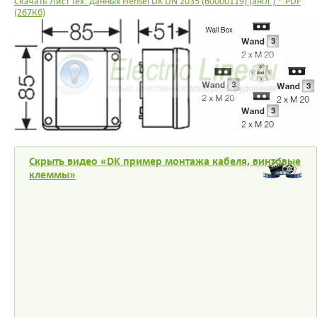
Скачать Лист тех. данных Hensel DK DN 2035 (60000119) (англ.) *.PDF
(267Кб)
Скрыть видео «DK пример монтажа кабеля, винтовые
клеммы»