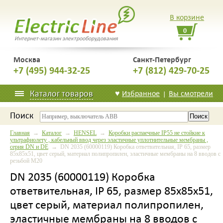
В корзине
0
Интернет-магазин электрооборудования
Москва
Санкт-Петербург
+7 (495) 944-32-25
+7 (812) 429-70-25
Каталог товаров
♥
Избранное
Вы смотрели
|
Поиск
Главная
→
Каталог
→
HENSEL
→
Коробки распаечные IP55 не стойкие к
ультрафиолету , кабельный ввод через эластичные уплотнительные мембраны ,
серия DN и DE
→ DN 2035 (60000119) Коробка ответвительная, IP 65, размер
85х85х51, цвет серый, материал полипропилен, эластичные мембраны на 8 вводов с
резьбой M20
DN 2035 (60000119) Коробка
ответвительная, IP 65, размер 85х85х51,
цвет серый, материал полипропилен,
эластичные мембраны на 8 вводов с