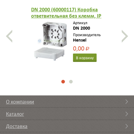
DN 2000 (60000117) Коробка
ответвительная без клемм, IP
65, размер 85х85х51,
Артикул
материал полипропилен,
DN 2000
эластичные мембраны на 8
Производитель
Hensel
вводов с резьбой M20
0,00
Р
В корзину
О компании
Каталог
Доставка