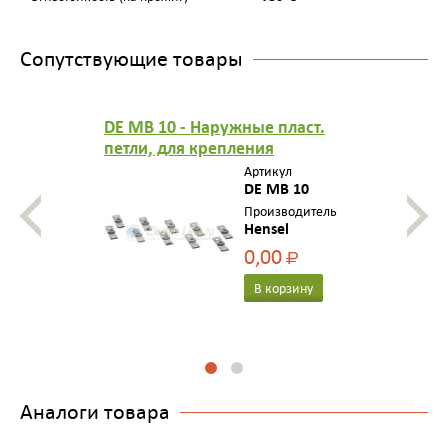
Сопутствующие товары
DE MB 10 - Наружные пласт.
петли, для крепления
коробок DE 922x (комплект 10
Артикул
шт.)
DE MB 10
Производитель
Hensel
0,00
Р
В корзину
Аналоги товара