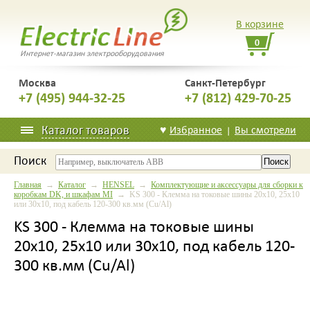
В корзине
0
Интернет-магазин электрооборудования
Москва
Санкт-Петербург
+7 (495) 944-32-25
+7 (812) 429-70-25
Каталог товаров
♥
Избранное
Вы смотрели
|
Поиск
Главная
→
Каталог
→
HENSEL
→
Комплектующие и аксессуары для сборки к
коробкам DK, и шкафам MI
→ KS 300 - Клемма на токовые шины 20х10, 25х10
или 30х10, под кабель 120-300 кв.мм (Cu/Al)
KS 300 - Клемма на токовые шины
20х10, 25х10 или 30х10, под кабель 120-
300 кв.мм (Cu/Al)