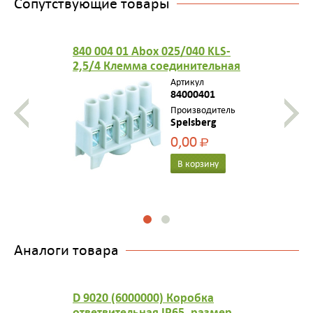
Сопутствующие товары
840 004 01 Abox 025/040 KLS-
2,5/4 Клемма соединительная
винтовая 5 х 2,5/4 мм2
Артикул
84000401
Производитель
Spelsberg
0,00
Р
В корзину
Аналоги товара
D 9020 (6000000) Коробка
ответвительная IP65, размер