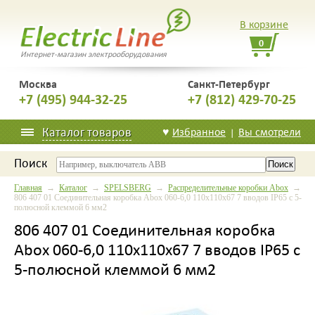
В корзине
0
Интернет-магазин электрооборудования
Москва
Санкт-Петербург
+7 (495) 944-32-25
+7 (812) 429-70-25
Каталог товаров
♥
Избранное
Вы смотрели
|
Поиск
Главная
→
Каталог
→
SPELSBERG
→
Распределительные коробки Abox
→
806 407 01 Соединительная коробка Abox 060-6,0 110x110x67 7 вводов IP65 c 5-
полюсной клеммой 6 мм2
806 407 01 Соединительная коробка
Abox 060-6,0 110x110x67 7 вводов IP65 c
5-полюсной клеммой 6 мм2