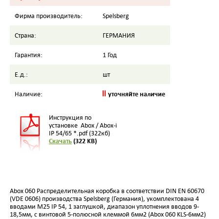
Фирма производитель:
Spelsberg
Страна:
ГЕРМАНИЯ
Гарантия:
1 Год
Е.д.:
шт
уточняйте наличие
Наличие:
Инструкция по
установке Abox / Abox-i
IP 54/65 *.pdf (322кб)
Скачать
(322 KB)
Abox 060 Распределительная коробка в соответствии DIN EN 60670
(VDE 0606) производства Spelsberg (Германия),
укомплектована 4
вводами М25 IP 54,
1 заглушкой, диапазон уплотнения вводов 9-
18,5мм, с
винтовой 5-полюсной клеммой
6мм2 (Abox 060 KLS-6мм2)