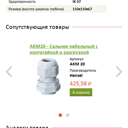
IK 07
Ударопрочность
110х110х67
Размер (высота ширина глубина)
Сопутствующие товары
AKM20 - Сальник кабельный с
контргайкой и разгрузкой
натяжения, герметичная зона
Артикул
6,5-13,5 мм, IP 65, M 20, цвет
AKM 20
серый
Производитель
Hensel
425,58
Р
В корзину
Аналоги товара