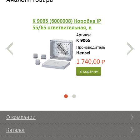
K 9065 (6000008) Коробка IP
55/65 ответвительная, в
комплекте с 3 сальниками
Артикул
ESM 32, размер 119х139х70, 5-
K 9065
пол клеммник 2,5-6/10 мм2,
Производитель
Hensel
10 вводов M25/32
1 740,00
Р
В корзину
О компании
Каталог