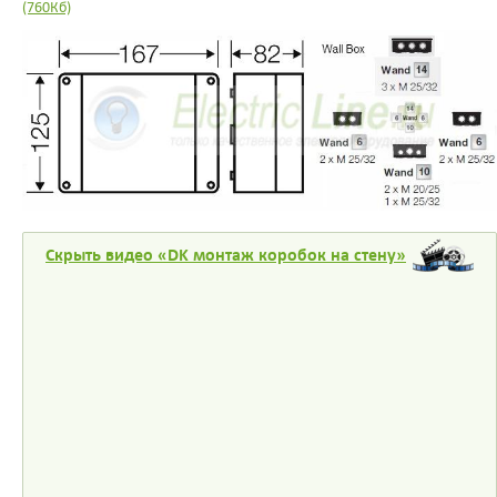
(760Кб)
Скрыть видео «DK монтаж коробок на стену»