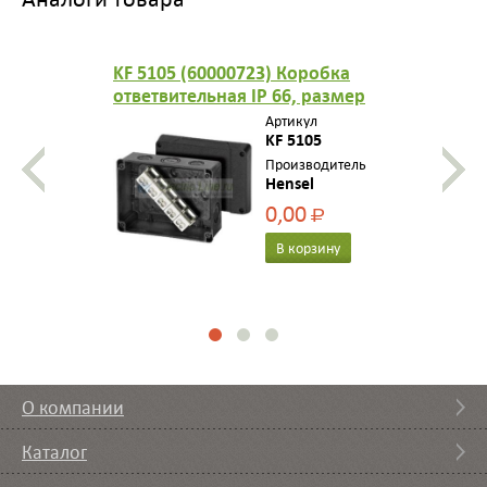
KF 5105 (60000723) Коробка
ответвительная IP 66, размер
125х167х82, стойкая к УФ,
Артикул
черн., опрессовка на 10
KF 5105
вводов M 20/25/32, 5-пол.
Производитель
Hensel
клеммник 4-16 мм2
0,00
Р
В корзину
О компании
Каталог