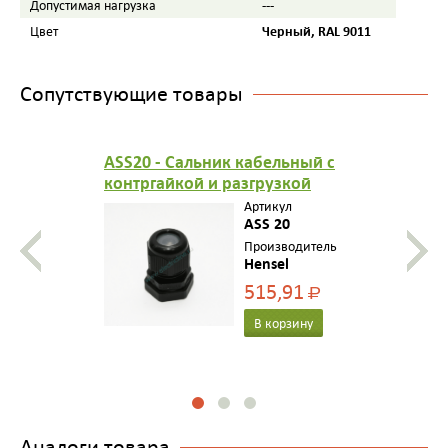
---
Допустимая нагрузка
Черный, RAL 9011
Цвет
Сопутствующие товары
ASS20 - Сальник кабельный с
контргайкой и разгрузкой
натяжения, герметичная зона
Артикул
5-13,5 мм, IP 67, M 20, цвет
ASS 20
черный, стойкий к УФ
Производитель
Hensel
515,91
Р
В корзину
Аналоги товара