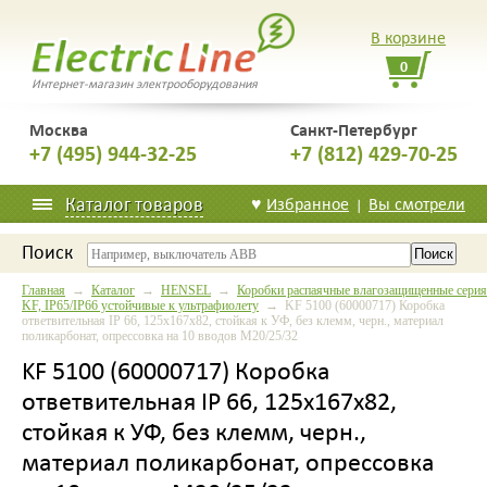
В корзине
0
Интернет-магазин электрооборудования
Москва
Санкт-Петербург
+7 (495) 944-32-25
+7 (812) 429-70-25
Каталог товаров
♥
Избранное
Вы смотрели
|
Поиск
Главная
→
Каталог
→
HENSEL
→
Коробки распаячные влагозащищенные серия
KF, IP65/IP66 устойчивые к ультрафиолету
→ KF 5100 (60000717) Коробка
ответвительная IP 66, 125х167х82, стойкая к УФ, без клемм, черн., материал
поликарбонат, опрессовка на 10 вводов M20/25/32
KF 5100 (60000717) Коробка
ответвительная IP 66, 125х167х82,
стойкая к УФ, без клемм, черн.,
материал поликарбонат, опрессовка