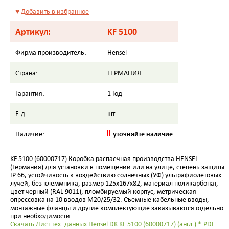
♥
Добавить в избранное
Артикул:
KF 5100
Фирма производитель:
Hensel
Страна:
ГЕРМАНИЯ
Гарантия:
1 Год
Е.д.:
шт
уточняйте наличие
Наличие:
KF 5100 (60000717) Коробка распаечная производства HENSEL
(Германия) для установки в помещении или на улице, степень защиты
IP 66, устойчивость к воздействию солнечных (УФ) ультрафиолетовых
лучей, без клеммника, размер 125х167х82, материал поликарбонат,
цвет черный (RAL 9011), пломбируемый корпус, метрическая
опрессовка на 10 вводов М20/25/32. Съемные кабельные вводы,
монтажные фланцы и другие комплектующие заказываются отдельно
при необходимости
Скачать Лист тех. данных Hensel DK KF 5100 (60000717) (англ.) *.PDF